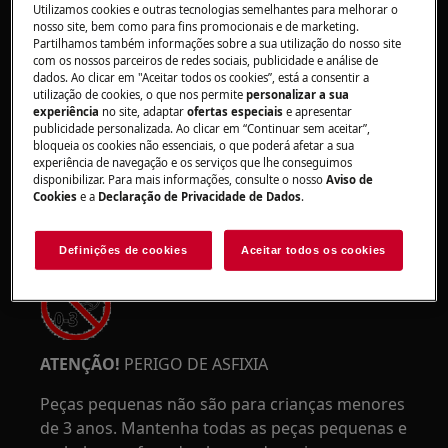
Utilizamos cookies e outras tecnologias semelhantes para melhorar o
nosso site, bem como para fins promocionais e de marketing.
Partilhamos também informações sobre a sua utilização do nosso site
com os nossos parceiros de redes sociais, publicidade e análise de
ATENÇÃO!
RISCO DE PRENSAGEM
dados. Ao clicar em "Aceitar todos os cookies”, está a consentir a
utilização de cookies, o que nos permite
personalizar a sua
experiência
no site, adaptar
ofertas especiais
e apresentar
publicidade personalizada. Ao clicar em “Continuar sem aceitar”,
bloqueia os cookies não essenciais, o que poderá afetar a sua
experiência de navegação e os serviços que lhe conseguimos
disponibilizar. Para mais informações, consulte o nosso
Aviso de
Cookies
e a
Declaração de Privacidade de Dados
.
Use luvas de proteção se realizar trabalhos de
manutenção ou reparação envolvendo correias.
Definições de cookies
Aceitar todos os cookies
ATENÇÃO!
PERIGO DE ASFIXIA
Peças pequenas não são para crianças menores
de 3 anos. Mantenha todas as peças pequenas e