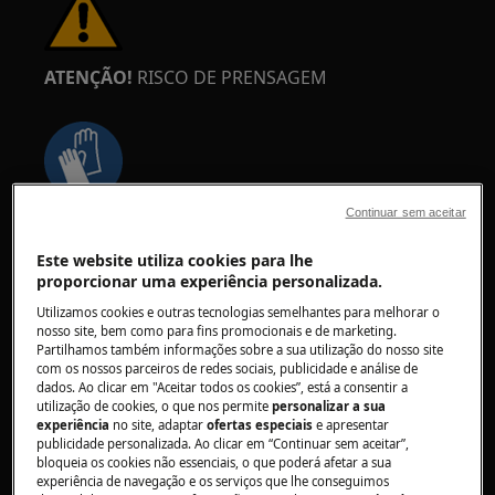
ATENÇÃO!
RISCO DE PRENSAGEM
Continuar sem aceitar
Use luvas de proteção se realizar trabalhos de
manutenção ou reparação envolvendo correias.
Este website utiliza cookies para lhe
proporcionar uma experiência personalizada.
Utilizamos cookies e outras tecnologias semelhantes para melhorar o
nosso site, bem como para fins promocionais e de marketing.
Partilhamos também informações sobre a sua utilização do nosso site
com os nossos parceiros de redes sociais, publicidade e análise de
dados. Ao clicar em "Aceitar todos os cookies”, está a consentir a
ATENÇÃO!
PERIGO DE ASFIXIA
utilização de cookies, o que nos permite
personalizar a sua
experiência
no site, adaptar
ofertas especiais
e apresentar
Peças pequenas não são adequadas para
publicidade personalizada. Ao clicar em “Continuar sem aceitar”,
bloqueia os cookies não essenciais, o que poderá afetar a sua
crianças menores de 3 anos. Mantenha todas as
experiência de navegação e os serviços que lhe conseguimos