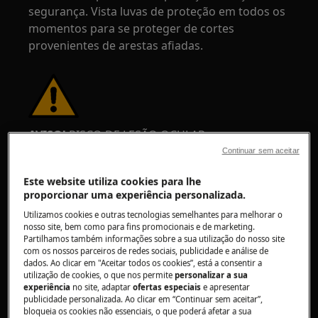
segurança. Vista luvas de proteção em todos os
momentos para se proteger de cortes
provenientes de arestas afiadas.
AVISO!
RISCO DE LESÃO OCULAR
Continuar sem aceitar
Este website utiliza cookies para lhe
proporcionar uma experiência personalizada.
Utilizamos cookies e outras tecnologias semelhantes para melhorar o
nosso site, bem como para fins promocionais e de marketing.
Use óculos de proteção se realizar trabalhos de
Partilhamos também informações sobre a sua utilização do nosso site
manutenção ou reparação que envolvam molas.
com os nossos parceiros de redes sociais, publicidade e análise de
dados. Ao clicar em "Aceitar todos os cookies”, está a consentir a
utilização de cookies, o que nos permite
personalizar a sua
experiência
no site, adaptar
ofertas especiais
e apresentar
publicidade personalizada. Ao clicar em “Continuar sem aceitar”,
bloqueia os cookies não essenciais, o que poderá afetar a sua