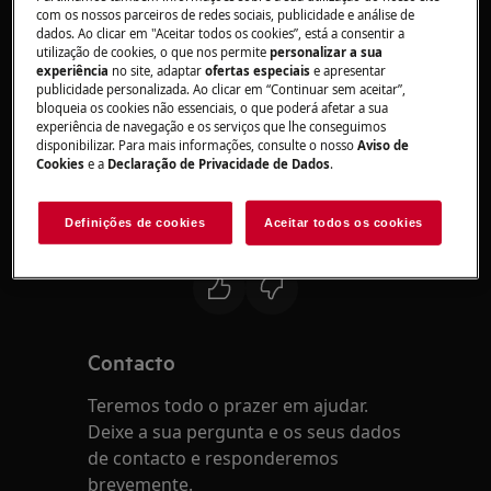
com os nossos parceiros de redes sociais, publicidade e análise de
o endereço de e-mail fornecido durante o
dados. Ao clicar em "Aceitar todos os cookies”, está a consentir a
checkout. Caso não a tenha recebido, pode ser
utilização de cookies, o que nos permite
personalizar a sua
experiência
no site, adaptar
ofertas especiais
e apresentar
porque introduziu o endereço de e-mail
publicidade personalizada. Ao clicar em “Continuar sem aceitar”,
incorretamente durante o processo de
bloqueia os cookies não essenciais, o que poderá afetar a sua
finalização da compra.
experiência de navegação e os serviços que lhe conseguimos
disponibilizar. Para mais informações, consulte o nosso
Aviso de
Verifique também a pasta de spam.
Cookies
e a
Declaração de Privacidade de Dados
.
Estaremos disponíveis para esclarecer qualquer
questão adicional que deseje colocar.
Definições de cookies
Aceitar todos os cookies
Este artigo foi útil?
Contacto
Teremos todo o prazer em ajudar.
Deixe a sua pergunta e os seus dados
de contacto e responderemos
brevemente.