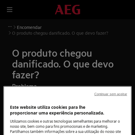
Encomendar
O produto chegou danificado. O que devo fazer?
O produto chegou
danificado. O que devo
fazer?
Problema
Continuar sem aceitar
O produto chegou danificado. O que devo
fazer?
Este website utiliza cookies para lhe
proporcionar uma experiência personalizada.
Solução
Utilizamos cookies e outras tecnologias semelhantes para melhorar o
nosso site, bem como para fins promocionais e de marketing.
Partilhamos também informações sobre a sua utilização do nosso site
Pode contactar a nossa equipa de vendas online