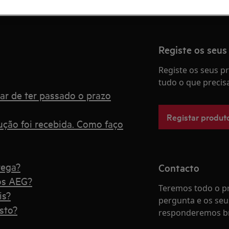
onsumíveis. Não é possível fazer o
Registe os seus
Registe os seus 
tudo o que precis
ar de ter passado o prazo
Registar produt
ção foi recebida. Como faço
rega?
Contacto
os AEG?
Teremos todo o pr
is?
pergunta e os seu
sto?
responderemos b