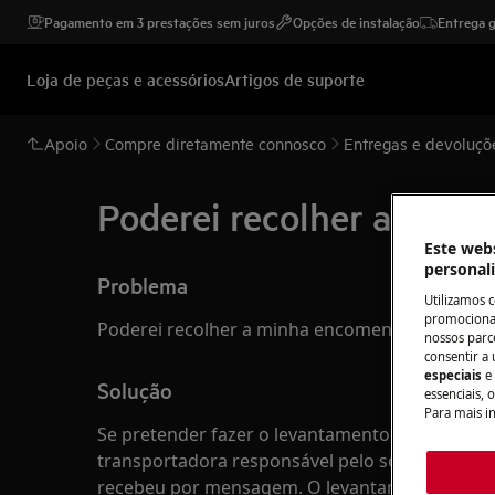
Pagamento em 3 prestações sem juros
Opções de instalação
Entrega g
Loja de peças e acessórios
Artigos de suporte
Apoio
Compre diretamente connosco
Entregas e devoluçõ
Poderei recolher a min
Este webs
personal
Problema
Utilizamos 
promocionai
Poderei recolher a minha encomenda pessoal
nossos parce
consentir a 
especiais
e
Solução
essenciais, 
Para mais i
Se pretender fazer o levantamento da sua enc
transportadora responsável pelo serviço e ind
recebeu por mensagem. O levantamento de en