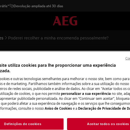
rátis*
Devolução ampliada até 30 dias
es
Poderei recolher a minha encomenda pessoalmente?
ha encomenda pessoalmente?
Con
ite utiliza cookies para lhe proporcionar uma experiência
izada.
cookies e outras tecnologias semelhantes para melhorar o nosso site, bem como para 
Peças e acessór
s e de marketing. Partilhamos também informações sobre a sua utilização do nosso 
mente?
iros de redes sociais, publicidade e análise de dados. Ao clicar em "Aceitar todos os co
utilização de cookies, o que nos permite
personalizar a sua experiência
no site, ad
Encontre as peças 
 apresentar publicidade personalizada. Ao clicar em “Continuar sem aceitar”, bloqueia
seu eletrodomésti
o que poderá afetar a sua experiência de navegação e os serviços que lhe conseguimos 
nformações, consulte o nosso
Aviso de Cookies
e a
Declaração de Privacidade de 
os diretamente em
omenda, deve contactar a
icar o número de entrega que
Definições de cookies
Aceitar todos os cookies
comendas apenas está disponível
Para a loja onlin