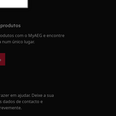
 produtos
produtos com o MyAEG e encontre
a num único lugar.
o
azer em ajudar. Deixe a sua
s dados de contacto e
revemente.