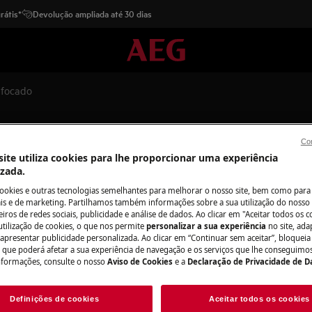
rátis*
Devolução ampliada até 30 dias
sfocado
Con
ite utiliza cookies para lhe proporcionar uma experiência
izada.
cookies e outras tecnologias semelhantes para melhorar o nosso site, bem como para 
Peças e acessór
s e de marketing. Partilhamos também informações sobre a sua utilização do nosso 
iros de redes sociais, publicidade e análise de dados. Ao clicar em "Aceitar todos os co
 a imagem parece desfocada.
utilização de cookies, o que nos permite
personalizar a sua experiência
no site, ad
Encontre as peças 
or irá torná-lo mais legível.
 apresentar publicidade personalizada. Ao clicar em “Continuar sem aceitar”, bloqueia
seu eletrodomésti
ade e contraste, consulte as
o que poderá afetar a sua experiência de navegação e os serviços que lhe conseguimos 
os diretamente em
nformações, consulte o nosso
Aviso de Cookies
e a
Declaração de Privacidade de 
contacte a Electrolux.
Definições de cookies
Aceitar todos os cookies
Para a loja onlin