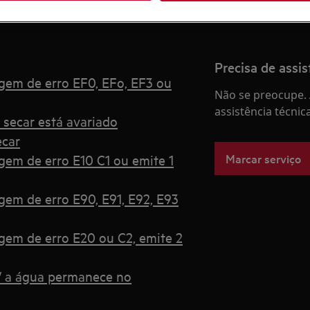
Precisa de assis
gem de erro EF0, EFo, EF3 ou
Não se preocupe. 
assistência técnic
 secar está avariado
ecar
Marcar serviço
gem de erro E10 C1 ou emite 1
gem de erro E90, E91, E92, E93
gem de erro E20 ou C2, emite 2
 / a água permanece no