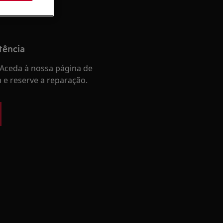
tência
Aceda à nossa página de
a e reserve a reparação.