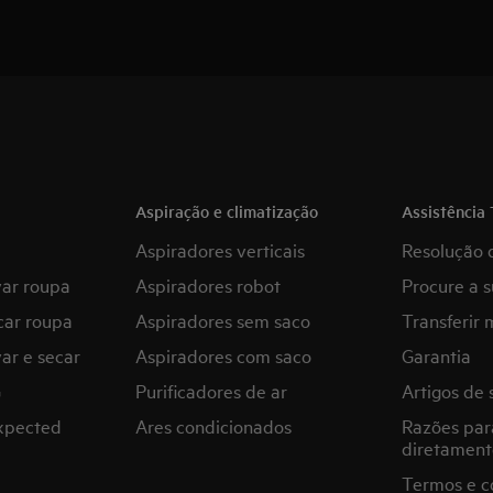
Aspiração e climatização
Assistência 
Aspiradores verticais
Resolução 
var roupa
Aspiradores robot
Procure a s
car roupa
Aspiradores sem saco
Transferir 
ar e secar
Aspiradores com saco
Garantia
G
Purificadores de ar
Artigos de 
expected
Ares condicionados
Razões par
diretament
Termos e c