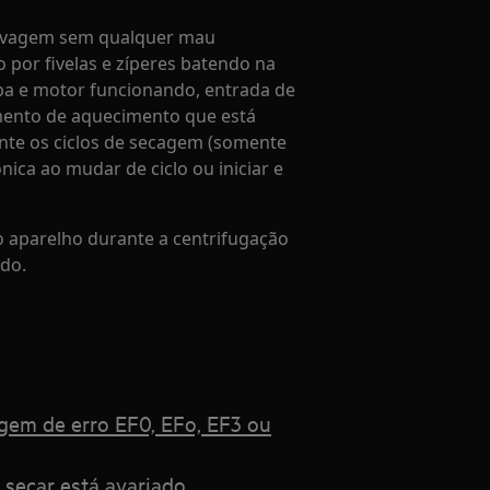
avagem sem qualquer mau
por fivelas e zíperes batendo na
ba e motor funcionando, entrada de
mento de aquecimento que está
nte os ciclos de secagem (somente
nica ao mudar de ciclo ou iniciar e
 aparelho durante a centrifugação
do.
gem de erro EF0, EFo, EF3 ou
 secar está avariado