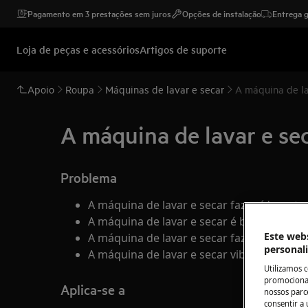
Pagamento em 3 prestações sem juros
Opções de instalação
Entrega g
Loja de peças e acessórios
Artigos de suporte
Apoio
Roupa
Máquinas de lavar e secar
A máquina de la
A máquina de lavar e sec
Problema
A máquina de lavar e secar faz ruídos e t
A máquina de lavar e secar é barulhenta
Este webs
A máquina de lavar e secar faz muito baru
personal
A máquina de lavar e secar vibra
Utilizamos 
promocionai
Aplica-se a
nossos parce
consentir a 