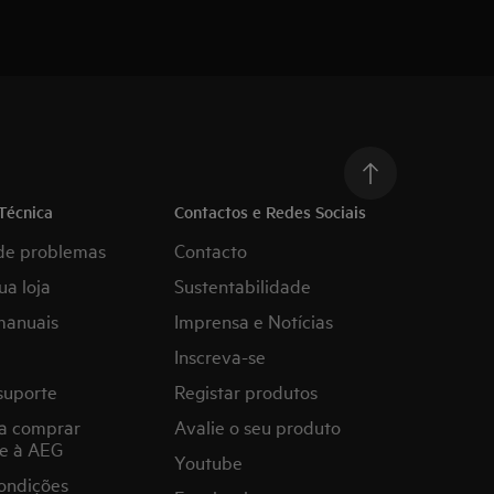
Técnica
Contactos e Redes Sociais
de problemas
Contacto
ua loja
Sustentabilidade
manuais
Imprensa e Notícias
Inscreva-se
suporte
Registar produtos
a comprar
Avalie o seu produto
e à AEG
Youtube
ondições