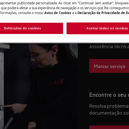
 apresentar publicidade personalizada. Ao clicar em “Continuar sem aceitar”, bloqueia
o que poderá afetar a sua experiência de navegação e os serviços que lhe conseguimos 
nformações, consulte o nosso
Aviso de Cookies
e a
Declaração de Privacidade de 
Precisa de assis
Definições de cookies
Aceitar todos os cookies
Não se preocupe. 
assistência técnic
Marcar serviço
Encontre o seu
Resolva problemas
documentação sob