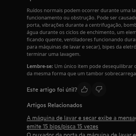
Ruídos normais podem ocorrer durante uma l
funcionamento ou obstrução. Pode ser causado 
porta, vibrações durante a centrifugação, bom
água durante os ciclos de enchimento, um ele
ficando quente, ventiladores funcionando dura
para máquinas de lavar e secar), bipes da eletró
terminar uma lavagem.
Lembre-se:
Um único item pode desequilibrar o
da mesma forma que um tambor sobrecarrega
Este artigo foi útil?
Artigos Relacionados
A máquina de lavar e secar exibe a mensa
emite 15 bips/pisca 15 vezes
O puxador da porta da máquina de lavar e