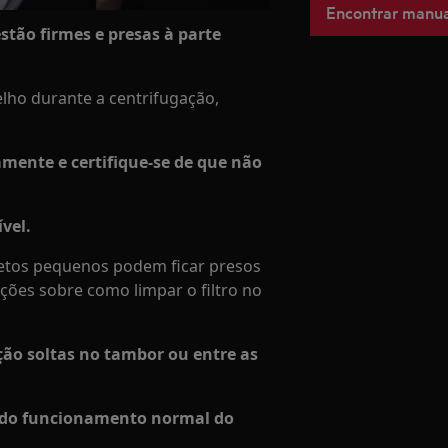
Encontrar manua
stão firmes e presas à parte
lho durante a centrifugação,
amente e certifique-se de que não
ível.
jetos pequenos podem ficar presos
ções sobre como limpar o filtro no
xação soltas no tambor ou entre as
es do funcionamento normal do