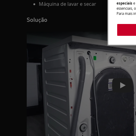
Máquina de lavar e secar
especiais
e
essenciais, 
Para mais i
Solução
Play