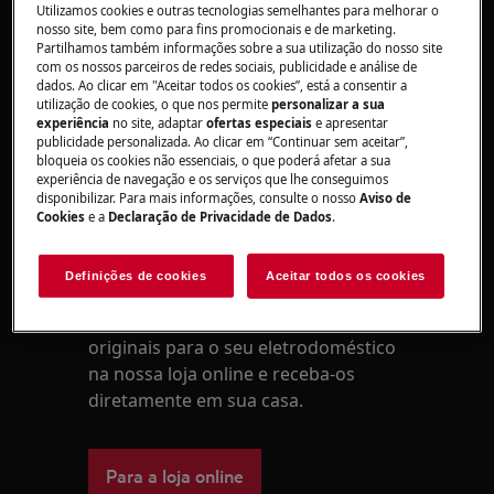
Utilizamos cookies e outras tecnologias semelhantes para melhorar o
Peça de roupa presa entre o vedante e a
nosso site, bem como para fins promocionais e de marketing.
porta no início de um ciclo de lavagem.
Partilhamos também informações sobre a sua utilização do nosso site
com os nossos parceiros de redes sociais, publicidade e análise de
Para substituir um vedante danificado ou
dados. Ao clicar em "Aceitar todos os cookies”, está a consentir a
com fugas, contacte um Centro de
utilização de cookies, o que nos permite
personalizar a sua
Assistência Técnica Autorizado.
experiência
no site, adaptar
ofertas especiais
e apresentar
publicidade personalizada. Ao clicar em “Continuar sem aceitar”,
Este artigo foi útil?
bloqueia os cookies não essenciais, o que poderá afetar a sua
experiência de navegação e os serviços que lhe conseguimos
disponibilizar. Para mais informações, consulte o nosso
Aviso de
Cookies
e a
Declaração de Privacidade de Dados
.
Peças e acessórios
Definições de cookies
Aceitar todos os cookies
Encontre as peças de substituição
originais para o seu eletrodoméstico
na nossa loja online e receba-os
diretamente em sua casa.
Para a loja online