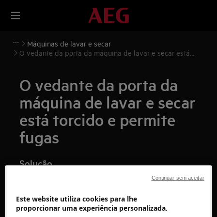
Máquinas de lavar e secar
O vedante da porta da máquina de lavar e secar está
torcido e permite fugas
O vedante da porta da
máquina de lavar e secar
está torcido e permite
fugas
Solução
Continuar sem aceitar
Os danos no vedante da porta resultam
normalmente de:
Este website utiliza cookies para lhe
proporcionar uma experiência personalizada.
Sobrecarga da máquina