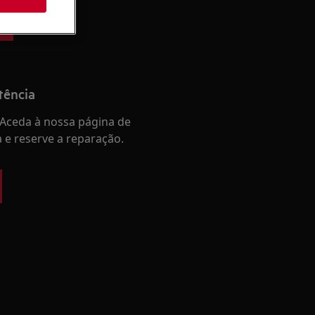
e
tência
Aceda à nossa página de
a e reserve a reparação.