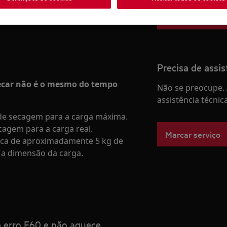
Para a loja onlin
o
Precisa de assis
secar não é o mesmo do tempo
Não se preocupe. 
assistência técnic
 de secagem para a carga máxima.
cagem para a carga real.
Marcar serviço
ca de aproximadamente 5 kg de
a a dimensão da carga.
e erro E60 e não aquece