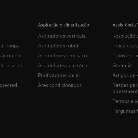
Aspiração e climatização
Assistência 
Aspiradores verticais
Resolução 
var roupa
Aspiradores robot
Procure a s
car roupa
Aspiradores sem saco
Transferir 
ar e secar
Aspiradores com saco
Garantia
G
Purificadores de ar
Artigos de 
expected
Ares condicionados
Razões par
diretament
Termos e c
Perguntas 