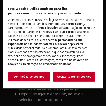
Máquina de secar com ventilação
Este website utiliza cookies para lhe
proporcionar uma experiência personalizada.
Máquina de secar roupa por condensação
Bomba de calor
Utilizamos cookies e outras tecnologias semelhantes para melhorar o
nosso site, bem como para fins promocionais e de marketing.
Resolução
Partilhamos também informações sobre a sua utilização do nosso site
com os nossos parceiros de redes sociais, publicidade e análise de
dados. Ao clicar em "Aceitar todos os cookies”, está a consentir a
1. Verifique se a porta está bem fechada
utilização de cookies, o que nos permite
personalizar a sua
experiência
no site, adaptar
ofertas especiais
e apresentar
Certifique-se de que não fica roupa presa entre
publicidade personalizada. Ao clicar em “Continuar sem aceitar”,
a porta do aparelho e o vedante de borracha.
bloqueia os cookies não essenciais, o que poderá afetar a sua
experiência de navegação e os serviços que lhe conseguimos
disponibilizar. Para mais informações, consulte o nosso
Aviso de
2. Reconfigure o aparelho
Cookies
e a
Declaração de Privacidade de Dados
.
Retire a ficha da tomada, aguarde 30
segundos e de seguida volte a ligar (O
Definições de cookies
Aceitar todos os cookies
mesmo resultado pode ser alcançado
usando o disjuntor de segurança).
Depois de ligar o aparelho, ligue-o e
selecione um programa.