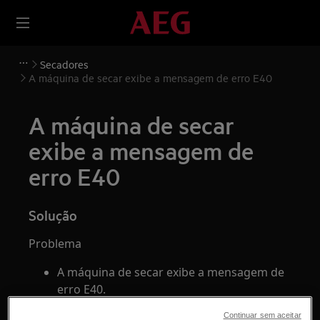
Secadores
A máquina de secar exibe a mensagem de erro E40
A máquina de secar
exibe a mensagem de
erro E40
Solução
Problema
A máquina de secar exibe a mensagem de
erro E40.
Aplica-se a
Continuar sem aceitar