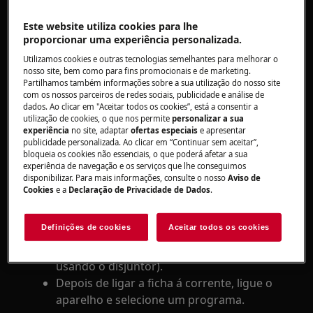
Aplica-se a
Este website utiliza cookies para lhe
Máquina de secar com ventilação
proporcionar uma experiência personalizada.
Máquina de secar roupa por condensação
Utilizamos cookies e outras tecnologias semelhantes para melhorar o
nosso site, bem como para fins promocionais e de marketing.
com bomba de calor
Partilhamos também informações sobre a sua utilização do nosso site
com os nossos parceiros de redes sociais, publicidade e análise de
Resolução
dados. Ao clicar em "Aceitar todos os cookies”, está a consentir a
utilização de cookies, o que nos permite
personalizar a sua
1. Certifique-se de que o seletor de ciclo não
experiência
no site, adaptar
ofertas especiais
e apresentar
está configurado entre duas opções de
publicidade personalizada. Ao clicar em “Continuar sem aceitar”,
bloqueia os cookies não essenciais, o que poderá afetar a sua
programa
experiência de navegação e os serviços que lhe conseguimos
disponibilizar. Para mais informações, consulte o nosso
Aviso de
2. Efectue o reset do aparelho
Cookies
e a
Declaração de Privacidade de Dados
.
Retire a ficha da tomada, aguarde 30
Definições de cookies
Aceitar todos os cookies
segundos e de seguida volte a ligar (O
mesmo resultado pode ser alcançado
usando o disjuntor).
Depois de ligar a ficha á corrente, ligue o
aparelho e selecione um programa.