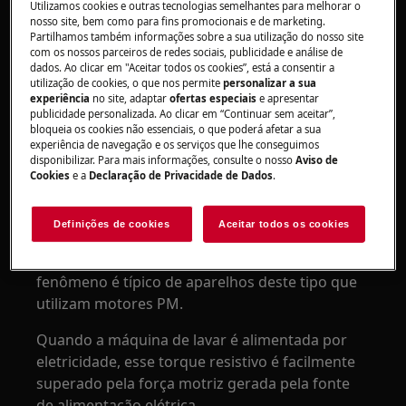
aparelho está danificado?
Utilizamos cookies e outras tecnologias semelhantes para melhorar o
nosso site, bem como para fins promocionais e de marketing.
Partilhamos também informações sobre a sua utilização do nosso site
Aplica-se a
com os nossos parceiros de redes sociais, publicidade e análise de
dados. Ao clicar em "Aceitar todos os cookies”, está a consentir a
utilização de cookies, o que nos permite
personalizar a sua
Máquinas de lavar com motor PM (Ímã
experiência
no site, adaptar
ofertas especiais
e apresentar
Permanente)
publicidade personalizada. Ao clicar em “Continuar sem aceitar”,
bloqueia os cookies não essenciais, o que poderá afetar a sua
experiência de navegação e os serviços que lhe conseguimos
Solução
disponibilizar. Para mais informações, consulte o nosso
Aviso de
Cookies
e a
Declaração de Privacidade de Dados
.
Nas máquinas de lavar equipadas com motor
PM (Ímã Permanente), ao tentar girar
Definições de cookies
Aceitar todos os cookies
manualmente o tambor, poderá notar alguma
resistência, chamada de torque resistivo. Este
fenômeno é típico de aparelhos deste tipo que
utilizam motores PM.
Quando a máquina de lavar é alimentada por
eletricidade, esse torque resistivo é facilmente
superado pela força motriz gerada pela fonte
de alimentação elétrica.