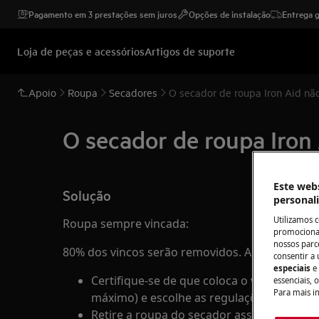
Pagamento em 3 prestações sem juros
Opções de instalação
Entrega g
Loja de peças e acessórios
Artigos de suporte
Apoio
Roupa
Secadores
O secador de roupa Iron Aid nã
O secador de roupa Iron
Este webs
Solução
personal
Utilizamos 
Roupa sempre vincada:
promocionai
nossos parce
80% dos vincos serão removidos. Alguns vinc
consentir a 
especiais
e
Certifique-se de que coloca o volume de r
essenciais, 
Para mais i
máximo) e escolhe as regulações adequad
Retire a roupa do secador assim que a se