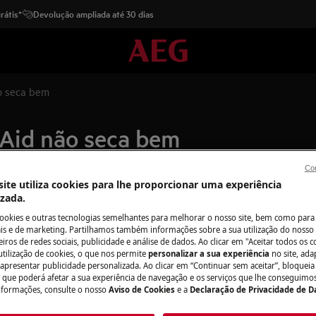
rátis*
Devolução ampliada até 30 dias
o seca bem
 Aid não seca bem
Con
ite utiliza cookies para lhe proporcionar uma experiência
izada.
Peças e acessór
cookies e outras tecnologias semelhantes para melhorar o nosso site, bem como para 
s e de marketing. Partilhamos também informações sobre a sua utilização do nosso 
Encontre as peças 
iros de redes sociais, publicidade e análise de dados. Ao clicar em "Aceitar todos os co
os permanecem.
seu eletrodomésti
utilização de cookies, o que nos permite
personalizar a sua experiência
no site, ad
os diretamente em
 apresentar publicidade personalizada. Ao clicar em “Continuar sem aceitar”, bloqueia
oupa correto (5 camisas no
o que poderá afetar a sua experiência de navegação e os serviços que lhe conseguimos 
nformações, consulte o nosso
Aviso de Cookies
e a
Declaração de Privacidade de 
as.
cagem terminar. Pendure a roupa
Para a loja onlin