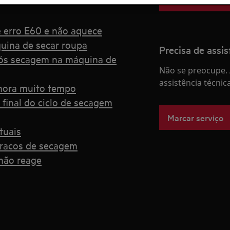
e erro E60 e não aquece
uina de secar roupa
Precisa de assis
ós secagem na máquina de
Não se preocupe. 
assistência técnic
emora muito tempo
final do ciclo de secagem
Marcar serviço
tuais
fracos de secagem
não reage