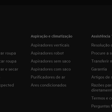
Aspiração e climatização
Assistência 
Aspiradores verticais
Resolução 
var roupa
Aspiradores robot
Procure a s
car roupa
Aspiradores sem saco
Transferir 
ar e secar
Aspiradores com saco
Garantia
G
Purificadores de ar
Artigos de 
expected
Ares condicionados
Razões par
diretament
Termos e c
Perguntas 