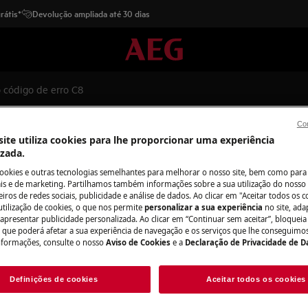
rátis*
Devolução ampliada até 30 dias
 código de erro C8
Con
senta o código de erro C8
ite utiliza cookies para lhe proporcionar uma experiência
izada.
cookies e outras tecnologias semelhantes para melhorar o nosso site, bem como para 
s e de marketing. Partilhamos também informações sobre a sua utilização do nosso 
Peças e acessór
iros de redes sociais, publicidade e análise de dados. Ao clicar em "Aceitar todos os co
utilização de cookies, o que nos permite
personalizar a sua experiência
no site, ad
erro C8, existe um problema no
 apresentar publicidade personalizada. Ao clicar em “Continuar sem aceitar”, bloqueia
Encontre as peças 
écnica da Electrolux para resolver
o que poderá afetar a sua experiência de navegação e os serviços que lhe conseguimos 
seu eletrodomésti
nformações, consulte o nosso
Aviso de Cookies
e a
Declaração de Privacidade de 
os diretamente em
Definições de cookies
Aceitar todos os cookies
Para a loja onlin