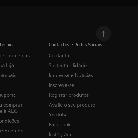
Técnica
Contactos e Redes Sociais
de problemas
Contacto
ua loja
Sustentabilidade
manuais
Imprensa e Notícias
Inscreva-se
suporte
Registar produtos
a comprar
Avalie o seu produto
e à AEG
Youtube
ondições
Facebook
frequentes
Instagram