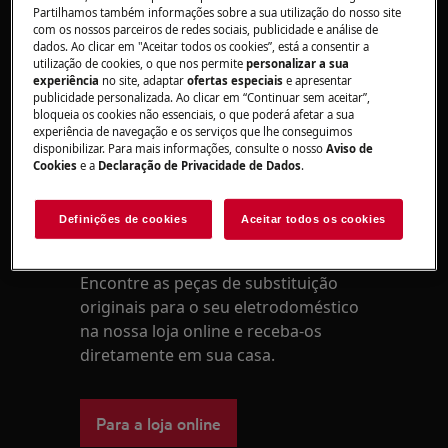
Verifique se a máquina está ligada a uma
Partilhamos também informações sobre a sua utilização do nosso site
tomada elétrica com ligação à terra. Caso
com os nossos parceiros de redes sociais, publicidade e análise de
dados. Ao clicar em "Aceitar todos os cookies”, está a consentir a
contrário, existe um problema de medição da
utilização de cookies, o que nos permite
personalizar a sua
humidade que poderá ser resolvido num Centro
experiência
no site, adaptar
ofertas especiais
e apresentar
de Assistência Técnica Autorizado.
publicidade personalizada. Ao clicar em “Continuar sem aceitar”,
bloqueia os cookies não essenciais, o que poderá afetar a sua
experiência de navegação e os serviços que lhe conseguimos
Este artigo foi útil?
disponibilizar. Para mais informações, consulte o nosso
Aviso de
Cookies
e a
Declaração de Privacidade de Dados
.
Definições de cookies
Aceitar todos os cookies
Peças e acessórios
Encontre as peças de substituição
originais para o seu eletrodoméstico
na nossa loja online e receba-os
diretamente em sua casa.
Para a loja online