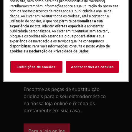
minutos.
nosso site, bem como para fins promocionais e de marketing.
Partilhamos também informações sobre a sua utilização do nosso site
Se o problema for outro, verifique se
com os nossos parceiros de redes sociais, publicidade e análise de
alguma peça do puxador tem sinais de
dados. Ao clicar em "Aceitar todos os cookies”, está a consentir a
utilização de cookies, o que nos permite
personalizar a sua
danos. Se encontrar danos ou se a porta
experiência
no site, adaptar
ofertas especiais
e apresentar
ainda estiver bloqueada, contacte a
publicidade personalizada. Ao clicar em “Continuar sem aceitar”,
Electrolux.
bloqueia os cookies não essenciais, o que poderá afetar a sua
experiência de navegação e os serviços que lhe conseguimos
Este artigo foi útil?
disponibilizar. Para mais informações, consulte o nosso
Aviso de
Cookies
e a
Declaração de Privacidade de Dados
.
Definições de cookies
Aceitar todos os cookies
Peças e acessórios
Encontre as peças de substituição
originais para o seu eletrodoméstico
na nossa loja online e receba-os
diretamente em sua casa.
Para a loja online