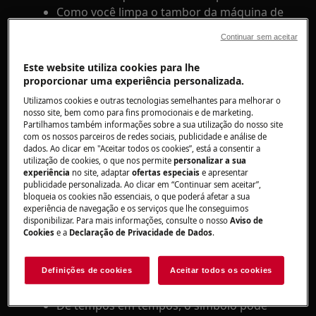
Como você limpa o tambor da máquina de
lavar?
Continuar sem aceitar
Aplica-se a:
Este website utiliza cookies para lhe
proporcionar uma experiência personalizada.
Máquina de lavar com carregamento
frontal (encastrável e de instalação livre)
Utilizamos cookies e outras tecnologias semelhantes para melhorar o
nosso site, bem como para fins promocionais e de marketing.
Máquina de lavar de carregar pelo topo
Partilhamos também informações sobre a sua utilização do nosso site
com os nossos parceiros de redes sociais, publicidade e análise de
Resolução:
dados. Ao clicar em "Aceitar todos os cookies”, está a consentir a
utilização de cookies, o que nos permite
personalizar a sua
1. Retire toda a roupa do tambor
experiência
no site, adaptar
ofertas especiais
e apresentar
publicidade personalizada. Ao clicar em “Continuar sem aceitar”,
2. Coloque uma pequena quantidade de
bloqueia os cookies não essenciais, o que poderá afetar a sua
experiência de navegação e os serviços que lhe conseguimos
detergente em pó no tambor vazio, para
disponibilizar. Para mais informações, consulte o nosso
Aviso de
remover todos os resíduos restantes.
Cookies
e a
Declaração de Privacidade de Dados
.
3. Execute um programa Algod com a
Definições de cookies
Aceitar todos os cookies
temperatura máxima.
De tempos em tempos, o símbolo pode