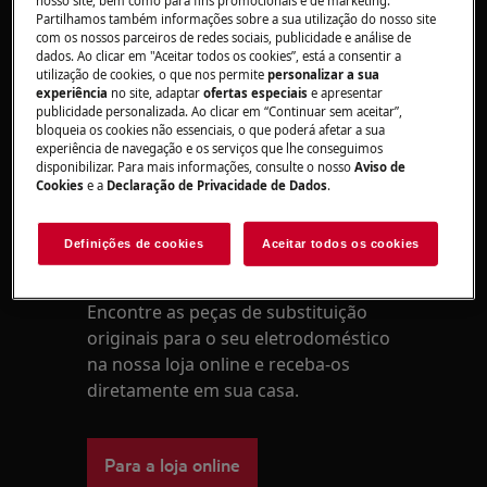
nosso site, bem como para fins promocionais e de marketing.
exemplo, um alicate) para soltar e remover o
Partilhamos também informações sobre a sua utilização do nosso site
com os nossos parceiros de redes sociais, publicidade e análise de
filtro. Se o filtro partir, pode solicitar um filtro
dados. Ao clicar em "Aceitar todos os cookies”, está a consentir a
novo durante o período da garantia.
utilização de cookies, o que nos permite
personalizar a sua
experiência
no site, adaptar
ofertas especiais
e apresentar
Pode encomendar filtros novos na Webshop.
publicidade personalizada. Ao clicar em “Continuar sem aceitar”,
bloqueia os cookies não essenciais, o que poderá afetar a sua
experiência de navegação e os serviços que lhe conseguimos
Este artigo foi útil?
disponibilizar. Para mais informações, consulte o nosso
Aviso de
Cookies
e a
Declaração de Privacidade de Dados
.
Definições de cookies
Aceitar todos os cookies
Peças e acessórios
Encontre as peças de substituição
originais para o seu eletrodoméstico
na nossa loja online e receba-os
diretamente em sua casa.
Para a loja online