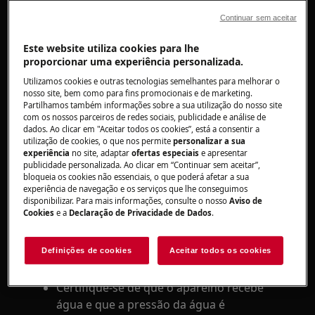
peso, do tipo e da humidade da roupa. Isto
aplica-se aos ciclos de lavagem e de secagem
.
Continuar sem aceitar
Se o aparelho estiver a fazer um ciclo de
Este website utiliza cookies para lhe
proporcionar uma experiência personalizada.
secagem, o ciclo pode ser encurtado ou
prolongado em função da quantidade, do
Utilizamos cookies e outras tecnologias semelhantes para melhorar o
nosso site, bem como para fins promocionais e de marketing.
peso, do tipo e da humidade da roupa. Alguns
Partilhamos também informações sobre a sua utilização do nosso site
modelos também detetam eletronicamente o
com os nossos parceiros de redes sociais, publicidade e análise de
grau de secura da roupa e não terminam o
dados. Ao clicar em "Aceitar todos os cookies”, está a consentir a
utilização de cookies, o que nos permite
personalizar a sua
ciclo enquanto a roupa não estiver
experiência
no site, adaptar
ofertas especiais
e apresentar
totalmente seca.
publicidade personalizada. Ao clicar em “Continuar sem aceitar”,
bloqueia os cookies não essenciais, o que poderá afetar a sua
experiência de navegação e os serviços que lhe conseguimos
Veja as seguintes sugestões:
disponibilizar. Para mais informações, consulte o nosso
Aviso de
Cookies
e a
Declaração de Privacidade de Dados
.
Se a função de cuba cheia estiver
selecionada, cancele-a.
Definições de cookies
Aceitar todos os cookies
Se a função de enxaguamento extra
estiver selecionada, cancele-a.
Certifique-se de que o aparelho recebe
água e que a pressão da água é