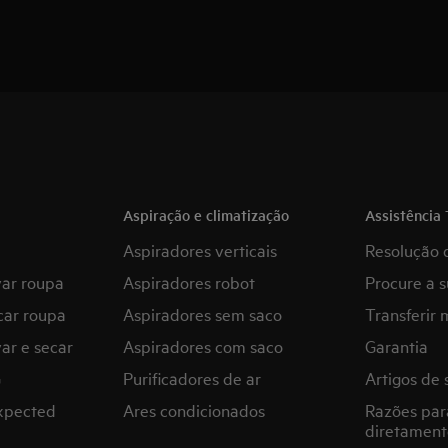
Aspiração e climatização
Assistência 
Aspiradores verticais
Resolução 
var roupa
Aspiradores robot
Procure a s
car roupa
Aspiradores sem saco
Transferir 
ar e secar
Aspiradores com saco
Garantia
G
Purificadores de ar
Artigos de 
expected
Ares condicionados
Razões par
diretament