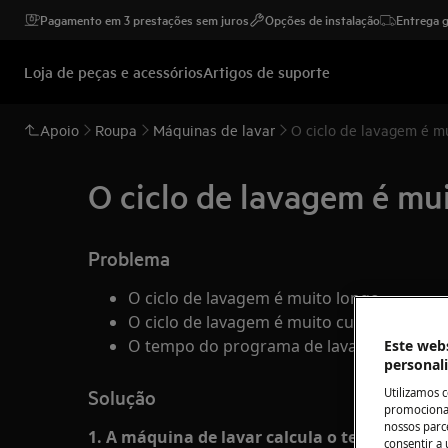
Pagamento em 3 prestações sem juros
Opções de instalação
Entrega g
Loja de peças e acessórios
Artigos de suporte
Apoio
Roupa
Máquinas de lavar
O ciclo de lavagem é mu
O ciclo de lavagem é mui
Problema
O ciclo de lavagem é muito longo
O ciclo de lavagem é muito curto
O tempo do programa de lavagem muda n
Este webs
personal
Solução
Utilizamos 
promocionai
nossos parce
1. A máquina de lavar calcula o tempo de ac
consentir a 