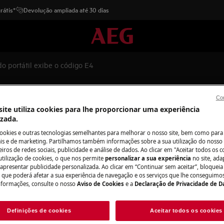
rátis*
Devolução ampliada até 30 dias
o portátil exibe o código E4
il exibe o código E4
Con
ite utiliza cookies para lhe proporcionar uma experiência
izada.
cookies e outras tecnologias semelhantes para melhorar o nosso site, bem como para 
s e de marketing. Partilhamos também informações sobre a sua utilização do nosso 
Peças e acessór
iros de redes sociais, publicidade e análise de dados. Ao clicar em "Aceitar todos os co
utilização de cookies, o que nos permite
personalizar a sua experiência
no site, ad
Encontre as peças 
 apresentar publicidade personalizada. Ao clicar em “Continuar sem aceitar”, bloqueia
 E4
seu eletrodomésti
o que poderá afetar a sua experiência de navegação e os serviços que lhe conseguimos 
nformações, consulte o nosso
Aviso de Cookies
e a
Declaração de Privacidade de 
os diretamente em
Definições de cookies
Aceitar todos os cookies
Para a loja onlin