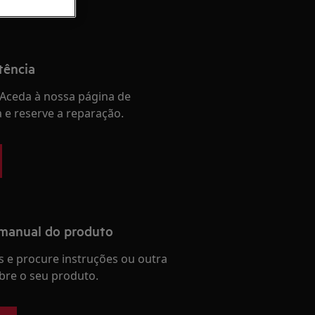
tência
Aceda à nossa página de
a e reserve a reparação.
 manual do produto
 e procure instruções ou outra
re o seu produto.