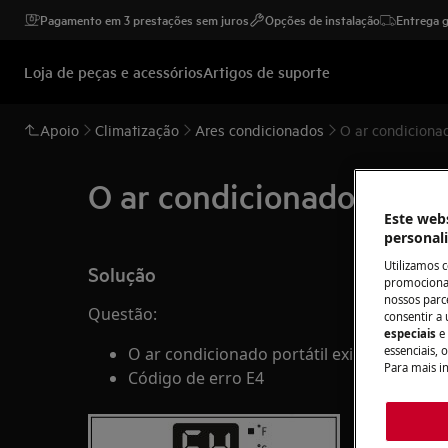
Pagamento em 3 prestações sem juros
Opções de instalação
Entrega g
Loja de peças e acessórios
Artigos de suporte
Apoio
Climatização
Ares condicionados
O ar condicionad
O ar condicionado portát
Este webs
personal
Utilizamos 
Solução
promocionai
nossos parce
Questão:
consentir a 
especiais
e
O ar condicionado portátil exibe o código
essenciais, 
Para mais i
Código de erro E4