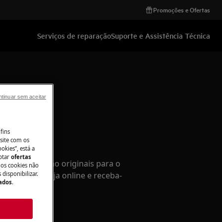
Promoções e Ofertas
Serviços de reparação
Suporte e Assistência Técnica
tinuar sem aceitar
fins
site com os
ios
okies”, está a
aptar
ofertas
de substituição originais para o
 os cookies não
co na nossa loja online e receba-
disponibilizar.
Dados
.
 sua casa.
e