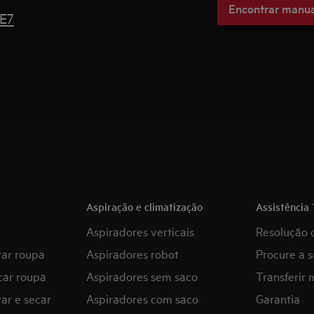
Encontrar manua
 E7
Aspiração e climatização
Assistência 
Aspiradores verticais
Resolução 
var roupa
Aspiradores robot
Procure a s
car roupa
Aspiradores sem saco
Transferir 
ar e secar
Aspiradores com saco
Garantia