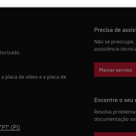
Precisa de assis
Não se preocupe. 
assistência técnic
torizado.
Marcar serviço
 a placa de vídeo e a placa de
Encontre o seu
Resolva problemas
documentação sob
P1" (PI)