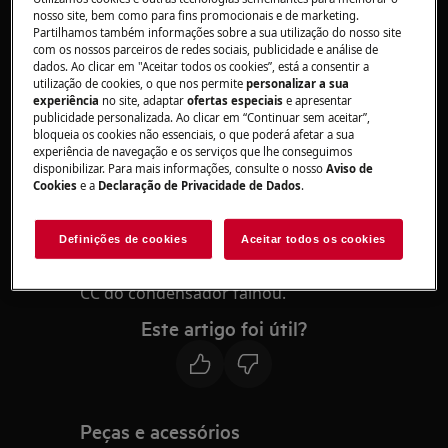
nosso site, bem como para fins promocionais e de marketing.
Partilhamos também informações sobre a sua utilização do nosso site
Aplica-se a:
com os nossos parceiros de redes sociais, publicidade e análise de
dados. Ao clicar em "Aceitar todos os cookies”, está a consentir a
Ar condicionado portátil
utilização de cookies, o que nos permite
personalizar a sua
experiência
no site, adaptar
ofertas especiais
e apresentar
publicidade personalizada. Ao clicar em “Continuar sem aceitar”,
Resolução:
bloqueia os cookies não essenciais, o que poderá afetar a sua
experiência de navegação e os serviços que lhe conseguimos
1. Entre em contato com o Centro de serviço
disponibilizar. Para mais informações, consulte o nosso
Aviso de
Cookies
e a
Declaração de Privacidade de Dados
.
autorizado.
Causa:
Definições de cookies
Aceitar todos os cookies
Se o visor exibir “L3”, o motor do ventilador
CC do condensador falhou.
Este artigo foi útil?
Peças e acessórios