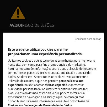
AVISO!
RISCO DE LESÕES
Continuar sem aceitar
Este website utiliza cookies para lhe
proporcionar uma experiência personalizada.
Tenha sempre cuidado ao mover aparelhos.
Utilizamos cookies e outras tecnologias semelhantes para melhorar o
Para aparelhos pesados, o mais seguro é que
nosso site, bem como para fins promocionais e de marketing.
sejam deslocados por duas pessoas. Utilize
Partilhamos também informações sobre a sua utilização do nosso site
com os nossos parceiros de redes sociais, publicidade e análise de
sempre luvas de proteção e calçado de
dados. Ao clicar em "Aceitar todos os cookies”, está a consentir a
segurança. Use luvas de proteção em
utilização de cookies, o que nos permite
personalizar a sua
experiência
no site, adaptar
ofertas especiais
e apresentar
permanência para evitar cortes provocados por
publicidade personalizada. Ao clicar em “Continuar sem aceitar”,
arestas afiadas.
bloqueia os cookies não essenciais, o que poderá afetar a sua
experiência de navegação e os serviços que lhe conseguimos
disponibilizar. Para mais informações, consulte o nosso
Aviso de
Cookies
e a
Declaração de Privacidade de Dados
.