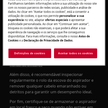
Partilhamos também informações sobre a sua utilização do nosso site
Animal 8000
com os nossos parceiros de redes sociais, publicidade e análise de
dados. Ao clicar em "Aceitar todos os cookies”, está a consentir a
Solução
utilização de cookies, o que nos permite
personalizar a sua
experiência
no site, adaptar
ofertas especiais
e apresentar
publicidade personalizada. Ao clicar em “Continuar sem aceitar”,
Para manter o seu aspirador sem fio, é
bloqueia os cookies não essenciais, o que poderá afetar a sua
importante esvaziar o depósito de pó quando
experiência de navegação e os serviços que lhe conseguimos
disponibilizar. Para mais informações, consulte o nosso
Aviso de
estiver cheio e limpar todos os filtros conforme
Cookies
e a
Declaração de Privacidade de Dados
.
as instruções do . Se os filtros ficarem
desgastados, poderá ser necessário substituí-
Definições de cookies
Aceitar todos os cookies
los.
manual de utilização
Além disso, é recomendável inspecionar
regularmente o rolo da escova do aspirador e
remover qualquer cabelo emaranhado ou
detritos para garantir um desempenho ideal.
Por fim, certifique-se de armazenar o aspirador
em local fresco e seco quando não estiver em