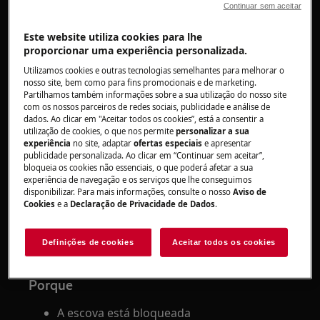
Continuar sem aceitar
1. Limpe e remova cabelos, fios e fibras
emaranhados do rolo da escova.
Este website utiliza cookies para lhe
proporcionar uma experiência personalizada.
2. Desligue o aspirador.
Utilizamos cookies e outras tecnologias semelhantes para melhorar o
nosso site, bem como para fins promocionais e de marketing.
Verifique se a escova, o tubo, a mangueira ou os
Partilhamos também informações sobre a sua utilização do nosso site
filtros estão obstruídos e / ou sujos.
com os nossos parceiros de redes sociais, publicidade e análise de
dados. Ao clicar em "Aceitar todos os cookies”, está a consentir a
utilização de cookies, o que nos permite
personalizar a sua
Deixe o produto arrefecer no mínimo 2 horas
experiência
no site, adaptar
ofertas especiais
e apresentar
no suporte de carregamento antes de iniciá-lo
publicidade personalizada. Ao clicar em “Continuar sem aceitar”,
bloqueia os cookies não essenciais, o que poderá afetar a sua
novamente.
experiência de navegação e os serviços que lhe conseguimos
disponibilizar. Para mais informações, consulte o nosso
Aviso de
3. Carregue o aspirador.
Cookies
e a
Declaração de Privacidade de Dados
.
4. Se o aspirador ainda não funcionar, dirija-
se um
.
Definições de cookies
Aceitar todos os cookies
centro de serviço autorizado
Porque
A escova está bloqueada