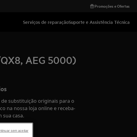
Promoções e Ofertas
Serviços de reparação
Suporte e Assistência Técnica
7/QX8, AEG 5000)
ios
de substituição originais para o
co na nossa loja online e receba-
 sua casa.
tinuar sem aceitar
e