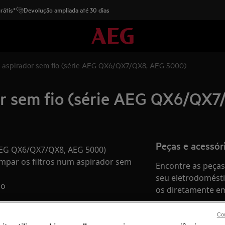
rátis*
Devolução ampliada até 30 dias
 aspirador sem fio (série AEG QX6/QX7/QX8, AEG 5000)
r sem fio (série AEG QX6/QX
Peças e acessór
AEG QX6/QX7/QX8, AEG 5000)
limpar os filtros num aspirador sem
Encontre as peças 
seu eletrodomésti
so
os diretamente em
Con
Para a loja onlin