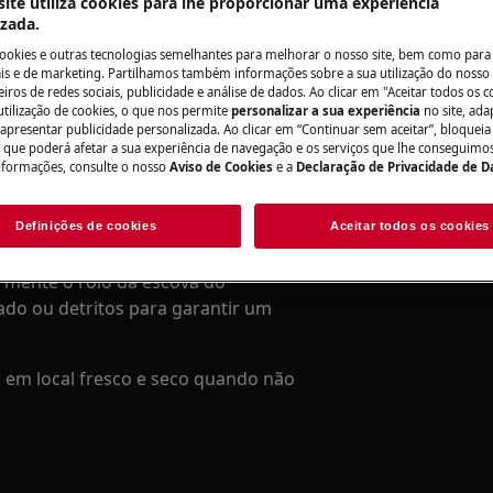
ite utiliza cookies para lhe proporcionar uma experiência
izada.
 5000 / Hygienic 5000 / Animal 5000)
cookies e outras tecnologias semelhantes para melhorar o nosso site, bem como para 
s e de marketing. Partilhamos também informações sobre a sua utilização do nosso 
iros de redes sociais, publicidade e análise de dados. Ao clicar em "Aceitar todos os co
Encontre o seu
utilização de cookies, o que nos permite
personalizar a sua experiência
no site, ad
 apresentar publicidade personalizada. Ao clicar em “Continuar sem aceitar”, bloqueia
nte esvaziar o depósito de pó
Resolva problemas
o que poderá afetar a sua experiência de navegação e os serviços que lhe conseguimos 
conforme as instruções do . Se os
nformações, consulte o nosso
Aviso de Cookies
e a
Declaração de Privacidade de 
documentação sob
io substituí-los.
Definições de cookies
Aceitar todos os cookies
Encontrar manua
rmente o rolo da escova do
do ou detritos para garantir um
r em local fresco e seco quando não