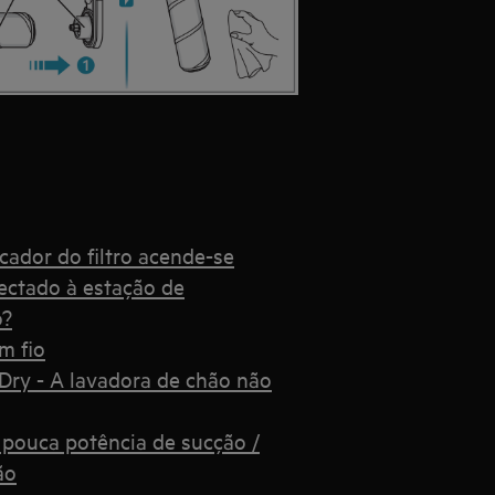
cador do filtro acende-se
ectado à estação de
o?
m fio
ry - A lavadora de chão não
pouca potência de sucção /
ão