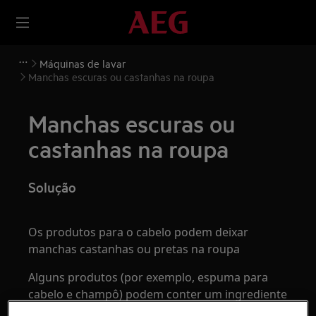
Máquinas de lavar
Manchas escuras ou castanhas na roupa
Manchas escuras ou
castanhas na roupa
Solução
Os produtos para o cabelo podem deixar
manchas castanhas ou pretas na roupa
Alguns produtos (por exemplo, espuma para
cabelo e champô) podem conter um ingrediente
denominado copolímero poliquatérnio, que é