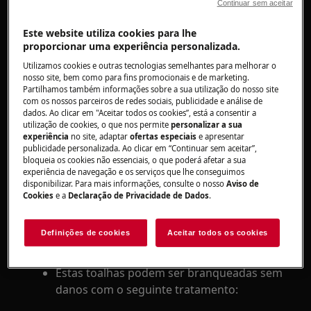
Continuar sem aceitar
um agente fixador. Quando o produto entra em
contacto com a roupa, penetra na superfície da
Este website utiliza cookies para lhe
roupa. Quando as peças de roupa de cor clara
proporcionar uma experiência personalizada.
são lavadas em conjunto com roupa mais
Utilizamos cookies e outras tecnologias semelhantes para melhorar o
escura, são libertadas continuamente pequenas
nosso site, bem como para fins promocionais e de marketing.
Partilhamos também informações sobre a sua utilização do nosso site
quantidades de corante, a "área de contacto" da
com os nossos parceiros de redes sociais, publicidade e análise de
roupa clara absorve esse corante libertado.
dados. Ao clicar em "Aceitar todos os cookies”, está a consentir a
utilização de cookies, o que nos permite
personalizar a sua
Como resultado, as manchas não ficam visíveis
experiência
no site, adaptar
ofertas especiais
e apresentar
até a roupa ter sido lavada. As manchas são
publicidade personalizada. Ao clicar em “Continuar sem aceitar”,
causadas pelo contacto de produtos para o
bloqueia os cookies não essenciais, o que poderá afetar a sua
experiência de navegação e os serviços que lhe conseguimos
cabelo com a roupa, por exemplo, quando seca
disponibilizar. Para mais informações, consulte o nosso
Aviso de
as suas mãos numa toalha sem as lavar após
Cookies
e a
Declaração de Privacidade de Dados
.
aplicar um produto para o cabelo.
Definições de cookies
Aceitar todos os cookies
Não é possível remover totalmente as
manchas, exceto em toalhas brancas.
Estas toalhas podem ser branqueadas sem
danos com o seguinte tratamento: