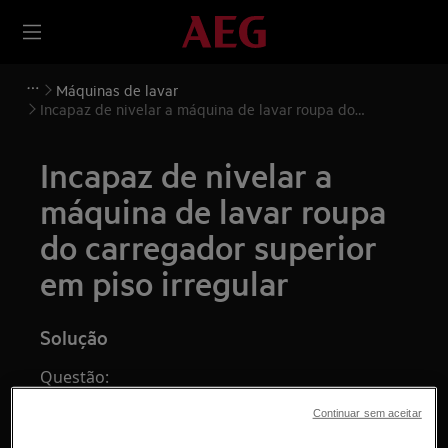
Máquinas de lavar
Incapaz de nivelar a máquina de lavar roupa do
carregador superior em piso irregular
Incapaz de nivelar a
máquina de lavar roupa
do carregador superior
em piso irregular
Solução
Questão:
Incapaz de nivelar a máquina de lavar
Continuar sem aceitar
roupa do carregador superior em piso