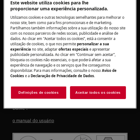
Este website utiliza cookies para lhe
irregular
proporcionar uma experiência personalizada.
Não é possível ajustar os pés traseiros
Utilizamos cookies e outras tecnologias semelhantes para melhorar o
nosso site, bem como para fins promocionais e de marketing.
Aplica-se a:
Partilhamos também informações sobre a sua utilização do nosso site
com os nossos parceiros de redes sociais, publicidade e análise de
máquina de lavar roupa
dados. Ao clicar em "Aceitar todos os cookies”, está a consentir a
utilização de cookies, o que nos permite
personalizar a sua
Resolução:
experiência
no site, adaptar
ofertas especiais
e apresentar
publicidade personalizada. Ao clicar em “Continuar sem aceitar”,
1. Nas máquinas de lavar com carregador
bloqueia os cookies não essenciais, o que poderá afetar a sua
experiência de navegação e os serviços que lhe conseguimos
superior, apenas os pés dianteiros são
disponibilizar. Para mais informações, consulte o nosso
Aviso de
ajustáveis.
Cookies
e a
Declaração de Privacidade de Dados
.
Consulte as instruções de instalação fornecidas
Definições de cookies
Aceitar todos os cookies
com o seu aparelho.
Baixe .
o manual do usuário