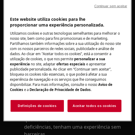
Continuar sem aceitar
Para manter as nossas aplicações
AEG/Electrolux a funcionar de forma suave e
Este website utiliza cookies para lhe
segura, estamos a atualizar as versões
proporcionar uma experiência personalizada.
suportadas do iOS. Em breve, deixaremos de
Utilizamos cookies e outras tecnologias semelhantes para melhorar o
suportar o iOS 16.x e versões anteriores.
nosso site, bem como para fins promocionais e de marketing.
Partilhamos também informações sobre a sua utilização do nosso site
com os nossos parceiros de redes sociais, publicidade e análise de
Por que a Mudança?
dados. Ao clicar em "Aceitar todos os cookies”, está a consentir a
utilização de cookies, o que nos permite
personalizar a sua
Melhores Funcionalidades
: As novas
experiência
no site, adaptar
ofertas especiais
e apresentar
versões do iOS vêm com funcionalidades
publicidade personalizada. Ao clicar em “Continuar sem aceitar”,
bloqueia os cookies não essenciais, o que poderá afetar a sua
excitantes que melhoram a experiência da
experiência de navegação e os serviços que lhe conseguimos
sua aplicação.
disponibilizar. Para mais informações, consulte o nosso
Aviso de
Cookies
e a
Declaração de Privacidade de Dados
.
Segurança Melhorada
: Mantenha-se
protegido com as últimas atualizações de
segurança.
Definições de cookies
Aceitar todos os cookies
Acessibilidade Melhorada
: Pretendemos
que todos, incluindo utilizadores com
deficiências, tenham uma experiência sem
barreiras.