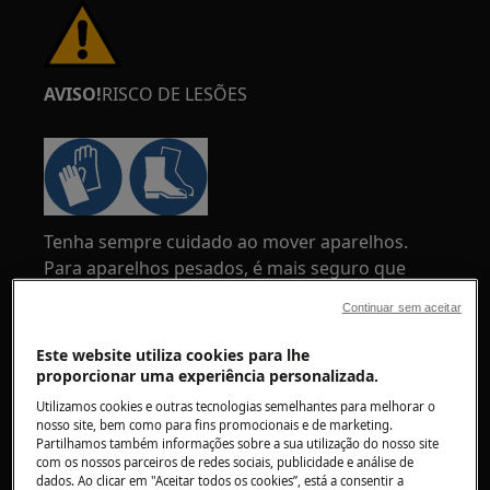
AVISO!
RISCO DE LESÕES
Tenha sempre cuidado ao mover aparelhos.
Para aparelhos pesados, é mais seguro que
sejam transportados por duas pessoas. Use
Continuar sem aceitar
sempre luvas de proteção e calçado de
segurança. Use luvas de proteção em todos os
Este website utiliza cookies para lhe
momentos para se proteger de cortes
proporcionar uma experiência personalizada.
provocados por arestas afiadas.
Utilizamos cookies e outras tecnologias semelhantes para melhorar o
nosso site, bem como para fins promocionais e de marketing.
Partilhamos também informações sobre a sua utilização do nosso site
com os nossos parceiros de redes sociais, publicidade e análise de
dados. Ao clicar em "Aceitar todos os cookies”, está a consentir a