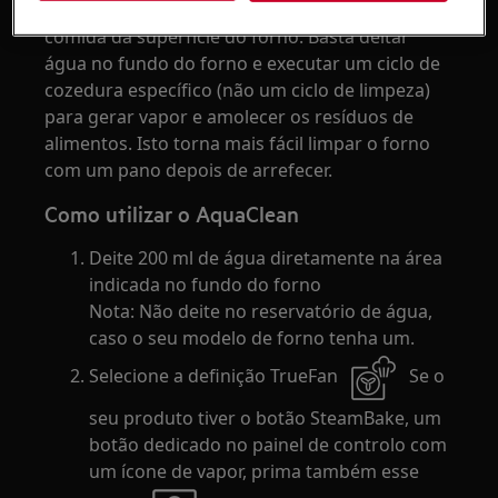
remover a gordura residual e os restos de
comida da superfície do forno. Basta deitar
água no fundo do forno e executar um ciclo de
cozedura específico (não um ciclo de limpeza)
para gerar vapor e amolecer os resíduos de
alimentos. Isto torna mais fácil limpar o forno
com um pano depois de arrefecer.
Como utilizar o AquaClean
Deite 200 ml de água diretamente na área
indicada no fundo do forno
Nota: Não deite no reservatório de água,
caso o seu modelo de forno tenha um.
Selecione a definição TrueFan
Se o
seu produto tiver o botão SteamBake, um
botão dedicado no painel de controlo com
um ícone de vapor, prima também esse