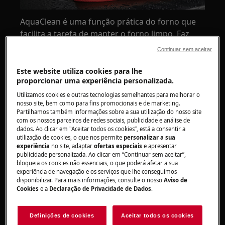
AquaClean é uma função prática do forno que
facilita a tarefa de manter o forno limpo. Faz
uma pré-limpeza de derrames e salpicos de
Continuar sem aceitar
comida, tornando mais fácil remover até os
resíduos mais difíceis. O AquaClean está
Este website utiliza cookies para lhe
proporcionar uma experiência personalizada.
disponível em modelos AEG selecionados.
Utilizamos cookies e outras tecnologias semelhantes para melhorar o
nosso site, bem como para fins promocionais e de marketing.
Diferentes modelos de fornos AEG podem
Partilhamos também informações sobre a sua utilização do nosso site
incluir diferentes funções de limpeza para
com os nossos parceiros de redes sociais, publicidade e análise de
facilitar a tarefa de limpeza. Consulte o manual
dados. Ao clicar em "Aceitar todos os cookies”, está a consentir a
utilização de cookies, o que nos permite
personalizar a sua
do seu forno para ver que funções tem
experiência
no site, adaptar
ofertas especiais
e apresentar
disponíveis para tornar a limpeza do seu forno
publicidade personalizada. Ao clicar em “Continuar sem aceitar”,
bloqueia os cookies não essenciais, o que poderá afetar a sua
mais simples.
experiência de navegação e os serviços que lhe conseguimos
disponibilizar. Para mais informações, consulte o nosso
Aviso de
O que é o AquaClean e porque deve
Cookies
e a
Declaração de Privacidade de Dados
.
utilizá‑lo?
O AquaClean utiliza vapor para ajudar a
Definições de cookies
Aceitar todos os cookies