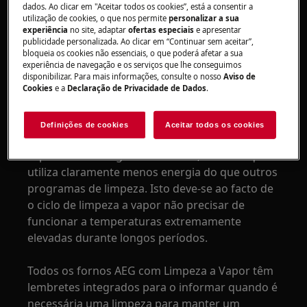
os resíduos, facilitando a limpeza do forno.
dados. Ao clicar em "Aceitar todos os cookies”, está a consentir a
utilização de cookies, o que nos permite
personalizar a sua
Existem dois programas diferentes de limpeza a
experiência
no site, adaptar
ofertas especiais
e apresentar
vapor, consoante as suas necessidades –
publicidade personalizada. Ao clicar em “Continuar sem aceitar”,
bloqueia os cookies não essenciais, o que poderá afetar a sua
limpeza ligeira ou limpeza mais intensiva.
experiência de navegação e os serviços que lhe conseguimos
disponibilizar. Para mais informações, consulte o nosso
Aviso de
Fazer limpezas a vapor com regularidade é uma
Cookies
e a
Declaração de Privacidade de Dados
.
excelente forma de manter o interior do seu
forno, pois ajuda a remover salpicos de comida
Definições de cookies
Aceitar todos os cookies
da superfície interna. Além disso, a limpeza a
vapor é mais amiga do ambiente, uma vez que
utiliza claramente menos energia do que outros
programas de limpeza. Isto deve‑se ao facto de
o ciclo de limpeza a vapor não precisar de
funcionar a temperaturas extremamente
elevadas durante longos períodos.
Todos os fornos AEG com Limpeza a Vapor têm
lembretes integrados para o informar quando é
necessária uma limpeza para manter um