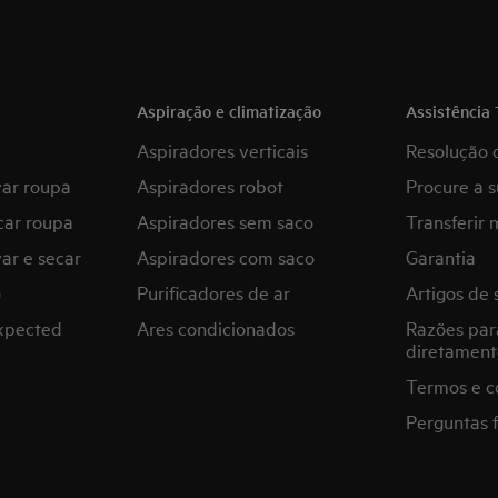
Aspiração e climatização
Assistência 
Aspiradores verticais
Resolução 
var roupa
Aspiradores robot
Procure a s
car roupa
Aspiradores sem saco
Transferir 
ar e secar
Aspiradores com saco
Garantia
G
Purificadores de ar
Artigos de 
expected
Ares condicionados
Razões par
diretament
Termos e c
Perguntas 