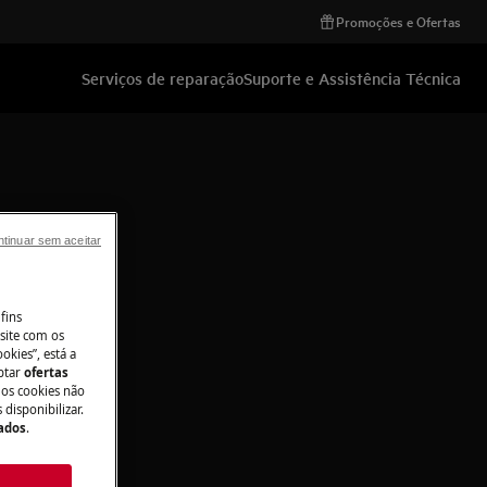
Promoções e Ofertas
Serviços de reparação
Suporte e Assistência Técnica
tinuar sem aceitar
fins
site com os
okies”, está a
aptar
ofertas
 os cookies não
disponibilizar.
Dados
.