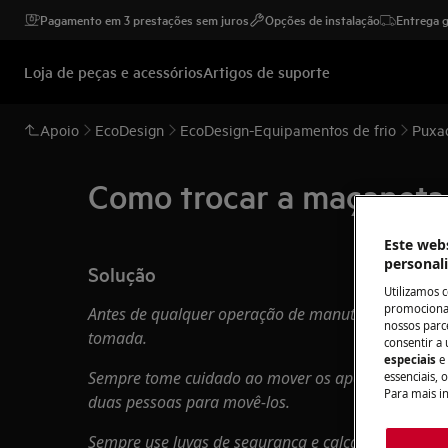
Pagamento em 3 prestações sem juros
Opções de instalação
Entrega g
Loja de peças e acessórios
Artigos de suporte
Apoio
EcoDesign
EcoDesign-Equipamentos de frio
Puxad
Como trocar a maçaneta
Este webs
personal
Solução
Utilizamos 
promocionai
Antes de qualquer operação de manutenção, desligue
nossos parce
tomada.
consentir a 
especiais
e
Sempre tome cuidado ao mover os aparelhos, para 
essenciais, 
Para mais i
duas pessoas para movê-los.
Sempre use luvas de segurança e calçados fechados