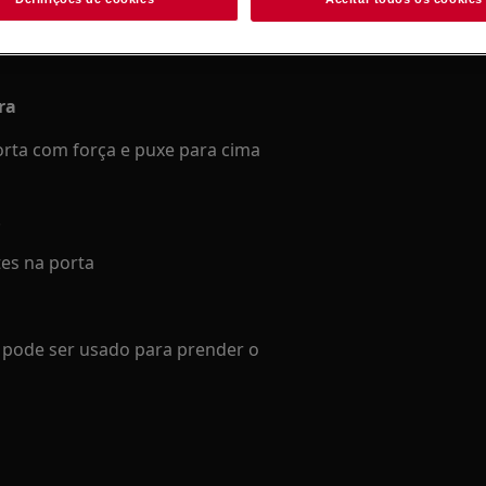
al pode ter consequências de
ra
rta com força e puxe para cima
.
tes na porta
 pode ser usado para prender o