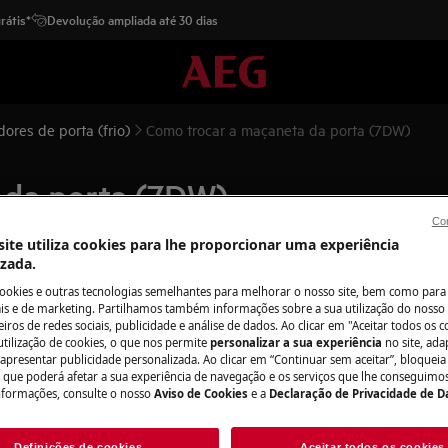
rátis*
Devolução ampliada até 30 dias
ores de porta (frio)
Como trocar a maçaneta da porta (7DW)
 da porta (7DW)
Con
ite utiliza cookies para lhe proporcionar uma experiência
izada.
cookies e outras tecnologias semelhantes para melhorar o nosso site, bem como para 
s e de marketing. Partilhamos também informações sobre a sua utilização do nosso 
 o aparelho e retire a ficha da
iros de redes sociais, publicidade e análise de dados. Ao clicar em "Aceitar todos os co
utilização de cookies, o que nos permite
personalizar a sua experiência
no site, ad
 apresentar publicidade personalizada. Ao clicar em “Continuar sem aceitar”, bloqueia
os aparelhos pesados são necessárias
o que poderá afetar a sua experiência de navegação e os serviços que lhe conseguimos 
nformações, consulte o nosso
Aviso de Cookies
e a
Declaração de Privacidade de 
.
Definições de cookies
Aceitar todos os cookies