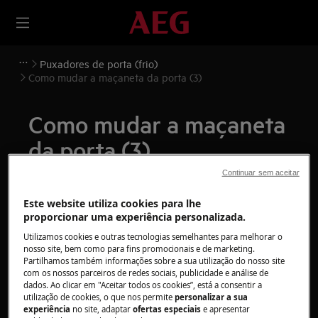
Puxadores de porta (frio)
Como mudar a maçaneta da porta (3)
Como mudar a maçaneta
da porta (3)
Continuar sem aceitar
Solução
Este website utiliza cookies para lhe
Antes de qualquer operação de manutenção,
proporcionar uma experiência personalizada.
desligue o aparelho e retire a ficha da
tomada.
Utilizamos cookies e outras tecnologias semelhantes para melhorar o
nosso site, bem como para fins promocionais e de marketing.
Sempre tome cuidado ao mover os aparelhos, para
Partilhamos também informações sobre a sua utilização do nosso site
com os nossos parceiros de redes sociais, publicidade e análise de
os aparelhos pesados são necessárias duas pessoas
dados. Ao clicar em "Aceitar todos os cookies”, está a consentir a
para movê-los.
utilização de cookies, o que nos permite
personalizar a sua
experiência
no site, adaptar
ofertas especiais
e apresentar