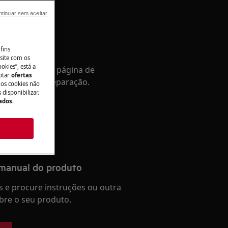
tinuar sem aceitar
tência
fins
site com os
okies”, está a
Aceda à nossa página de
aptar
ofertas
a e reserve a reparação.
 os cookies não
disponibilizar.
Dados
.
 manual do produto
 e procure instruções ou outra
re o seu produto.