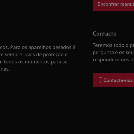
Encontrar manua
Contacto
Teremos todo o pr
os. Para os aparelhos pesados é
pergunta e os seu
ze sempre luvas de proteção e
responderemos b
em todos os momentos para se
adas.
Contacte-nos