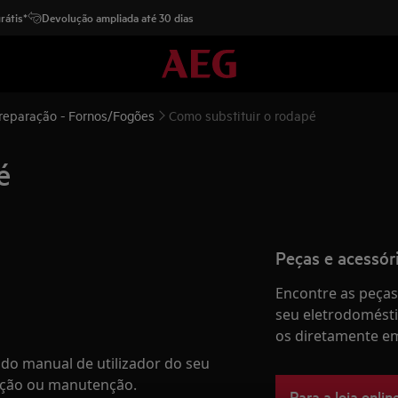
rátis*
Devolução ampliada até 30 dias
 reparação - Fornos/Fogões
Como substituir o rodapé
é
Peças e acessór
Encontre as peças 
seu eletrodomésti
os diretamente em
do manual de utilizador do seu
ação ou manutenção.
Para a loja onlin