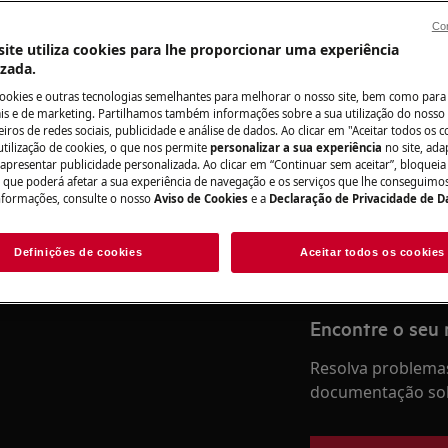
Con
ite utiliza cookies para lhe proporcionar uma experiência
izada.
Precisa de assis
cookies e outras tecnologias semelhantes para melhorar o nosso site, bem como para 
s e de marketing. Partilhamos também informações sobre a sua utilização do nosso 
iros de redes sociais, publicidade e análise de dados. Ao clicar em "Aceitar todos os co
Não se preocupe. 
utilização de cookies, o que nos permite
personalizar a sua experiência
no site, ad
assistência técnic
 apresentar publicidade personalizada. Ao clicar em “Continuar sem aceitar”, bloqueia
anutenção, desative o aparelho e
o que poderá afetar a sua experiência de navegação e os serviços que lhe conseguimos 
nformações, consulte o nosso
Aviso de Cookies
e a
Declaração de Privacidade de 
Marcar serviço
Definições de cookies
Aceitar todos os cookies
Encontre o seu
Resolva problemas
documentação sob