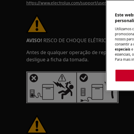
https://www.electrolux.com/support/user-manuals/
Este webs
personal
Utilizamos 
promocionai
nossos parce
AVISO!
RISCO DE CHOQUE ELÉTRICO
consentir a 
especiais
e
Antes de qualquer operação de reparação ou m
essenciais, 
desligue a ficha da tomada.
Para mais i