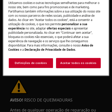
Utilizamos cookies e outras tecnologias semelhantes para melhorar o
nosso site, bem como para fins promocionais e de marketing.
Partilhamos também informações sobre a sua utilização do nosso site
com os nossos parceiros de redes sociais, publicidade e análise de
dados. Ao clicar em "Aceitar todos os cookies”, está a consentir a
utilização de cookies, o que nos permite
personalizar a sua
AVISO!
RISCO DE LESÃO OCULAR
experiência
no site, adaptar
ofertas especiais
e apresentar
publicidade personalizada. Ao clicar em “Continuar sem aceitar”,
bloqueia os cookies não essenciais, o que poderá afetar a sua
experiência de navegação e os serviços que lhe conseguimos
disponibilizar. Para mais informações, consulte o nosso
Aviso de
Cookies
e a
Declaração de Privacidade de Dados
.
Use óculos de proteção se realizar trabalhos de
Definições de cookies
Aceitar todos os cookies
manutenção ou reparação que envolvam molas.
AVISO!
RISCO DE QUEIMADURAS
Antes de qualquer operação de reparação ou