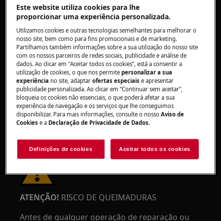
Este website utiliza cookies para lhe
proporcionar uma experiência personalizada.
Utilizamos cookies e outras tecnologias semelhantes para melhorar o
nosso site, bem como para fins promocionais e de marketing.
Partilhamos também informações sobre a sua utilização do nosso site
AVISO!
RISCO DE LESÃO OCULAR
com os nossos parceiros de redes sociais, publicidade e análise de
dados. Ao clicar em "Aceitar todos os cookies”, está a consentir a
utilização de cookies, o que nos permite
personalizar a sua
experiência
no site, adaptar
ofertas especiais
e apresentar
publicidade personalizada. Ao clicar em “Continuar sem aceitar”,
bloqueia os cookies não essenciais, o que poderá afetar a sua
experiência de navegação e os serviços que lhe conseguimos
disponibilizar. Para mais informações, consulte o nosso
Aviso de
Use óculos de proteção se realizar trabalhos de
Cookies
e a
Declaração de Privacidade de Dados
.
manutenção ou reparação que envolvam molas.
Definições de cookies
Aceitar todos os cookies
ATENÇÃO!
RISCO DE QUEIMADURAS
Antes de qualquer operação de reparação ou