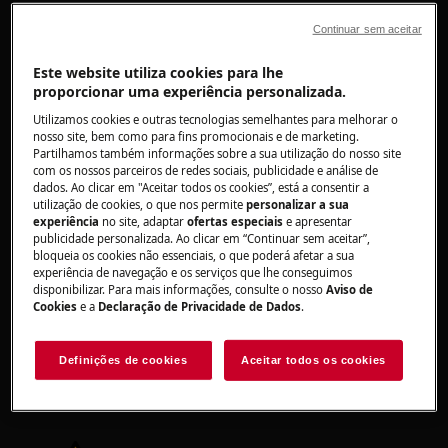
Continuar sem aceitar
Este website utiliza cookies para lhe
proporcionar uma experiência personalizada.
ATENÇÃO!
RISCO DE LESÃO
Utilizamos cookies e outras tecnologias semelhantes para melhorar o
nosso site, bem como para fins promocionais e de marketing.
Partilhamos também informações sobre a sua utilização do nosso site
com os nossos parceiros de redes sociais, publicidade e análise de
dados. Ao clicar em "Aceitar todos os cookies”, está a consentir a
utilização de cookies, o que nos permite
personalizar a sua
experiência
no site, adaptar
ofertas especiais
e apresentar
publicidade personalizada. Ao clicar em “Continuar sem aceitar”,
Tenha sempre cuidado ao mover
bloqueia os cookies não essenciais, o que poderá afetar a sua
experiência de navegação e os serviços que lhe conseguimos
eletrodomésticos. Para os aparelhos pesados é
disponibilizar. Para mais informações, consulte o nosso
Aviso de
mais seguro que sejam duas pessoas a movê-
Cookies
e a
Declaração de Privacidade de Dados
.
los. Use sempre luvas de proteção e calçado de
segurança. Use luvas de proteção em todos os
Definições de cookies
Aceitar todos os cookies
momentos para se proteger de cortes
provenientes de arestas afiadas.