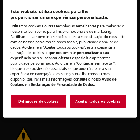
Este website utiliza cookies para lhe
proporcionar uma experiência personalizada.
ATENÇÃO!
RISCO DE LESÃO
Utilizamos cookies e outras tecnologias semelhantes para melhorar o
nosso site, bem como para fins promocionais e de marketing.
Partilhamos também informações sobre a sua utilização do nosso site
com os nossos parceiros de redes sociais, publicidade e análise de
dados. Ao clicar em "Aceitar todos os cookies”, está a consentir a
utilização de cookies, o que nos permite
personalizar a sua
experiência
no site, adaptar
ofertas especiais
e apresentar
publicidade personalizada. Ao clicar em “Continuar sem aceitar”,
Tenha sempre cuidado ao mover
bloqueia os cookies não essenciais, o que poderá afetar a sua
experiência de navegação e os serviços que lhe conseguimos
eletrodomésticos. Para os aparelhos pesados é
disponibilizar. Para mais informações, consulte o nosso
Aviso de
mais seguro que sejam duas pessoas a movê-
Cookies
e a
Declaração de Privacidade de Dados
.
los. Use sempre luvas de proteção e calçado de
segurança. Use luvas de proteção todo o tempo
Definições de cookies
Aceitar todos os cookies
para se proteger de cortes provenientes de
arestas afiadas.