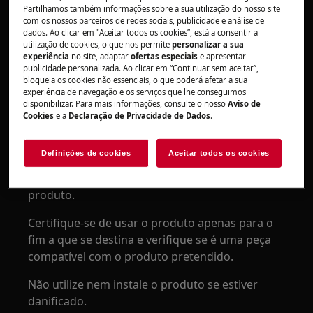
Partilhamos também informações sobre a sua utilização do nosso site
com os nossos parceiros de redes sociais, publicidade e análise de
dados. Ao clicar em "Aceitar todos os cookies”, está a consentir a
utilização de cookies, o que nos permite
personalizar a sua
experiência
no site, adaptar
ofertas especiais
e apresentar
publicidade personalizada. Ao clicar em “Continuar sem aceitar”,
ATENÇÃO!
PERIGO DE ASFIXIA
bloqueia os cookies não essenciais, o que poderá afetar a sua
experiência de navegação e os serviços que lhe conseguimos
Peças pequenas não são adequadas para
disponibilizar. Para mais informações, consulte o nosso
Aviso de
crianças menores de 3 anos. Mantenha todas as
Cookies
e a
Declaração de Privacidade de Dados
.
peças pequenas e embalagens fora do alcance
das crianças.
Definições de cookies
Aceitar todos os cookies
Apenas adultos devem usar ou instalar o
produto.
Certifique-se de usar o produto apenas para o
fim a que se destina e verifique se é uma peça
compatível com o produto pretendido.
Não utilize nem instale o produto se estiver
danificado.