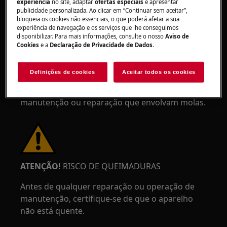
experiência
no site, adaptar
ofertas especiais
e apresentar
publicidade personalizada. Ao clicar em “Continuar sem aceitar”,
bloqueia os cookies não essenciais, o que poderá afetar a sua
AVISO!
RISCO DE LESÃO OCULAR
experiência de navegação e os serviços que lhe conseguimos
disponibilizar. Para mais informações, consulte o nosso
Aviso de
Cookies
e a
Declaração de Privacidade de Dados
.
Definições de cookies
Aceitar todos os cookies
Use óculos de proteção se realizar trabalhos de
manutenção ou reparação que envolvam molas.
ATENÇÃO!
RISCO DE QUEIMADURAS
Antes de qualquer reparação ou operação de
manutenção, certifique-se de que o aparelho
não está quente.