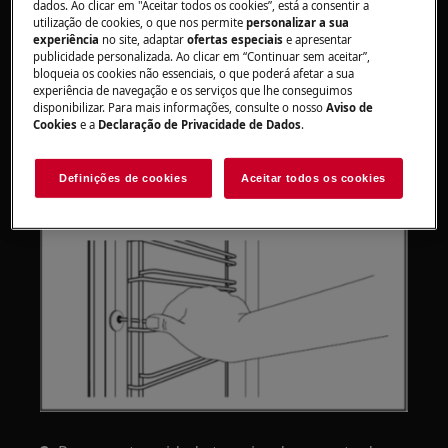
dados. Ao clicar em "Aceitar todos os cookies”, está a consentir a
removidos, repita as etapas acima na sequência
utilização de cookies, o que nos permite
personalizar a sua
oposta.
experiência
no site, adaptar
ofertas especiais
e apresentar
publicidade personalizada. Ao clicar em “Continuar sem aceitar”,
Fogões pirolíticos
bloqueia os cookies não essenciais, o que poderá afetar a sua
experiência de navegação e os serviços que lhe conseguimos
disponibilizar. Para mais informações, consulte o nosso
Aviso de
1.
Afaste a parte frontal do suporte da
Cookies
e a
Declaração de Privacidade de Dados
.
prateleira da parede lateral, deslizando os
dedos por baixo das barras onde o suporte
Definições de cookies
Aceitar todos os cookies
entra na parede lateral do forno.