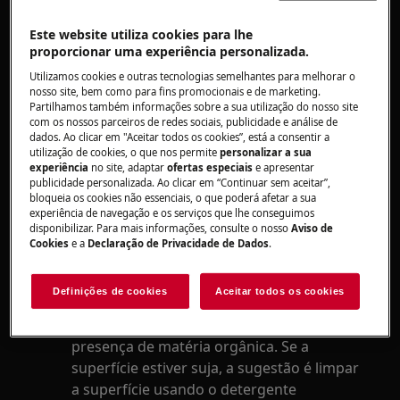
outros eletrodomésticos
Este website utiliza cookies para lhe
Solução
proporcionar uma experiência personalizada.
Utilizamos cookies e outras tecnologias semelhantes para melhorar o
Limpe algumas vezes a superfície externa
nosso site, bem como para fins promocionais e de marketing.
Partilhamos também informações sobre a sua utilização do nosso site
do seu aparelho com toalhetes de papel
com os nossos parceiros de redes sociais, publicidade e análise de
descartáveis, embebidas em
solução de
dados. Ao clicar em "Aceitar todos os cookies”, está a consentir a
etanol
(70%). Evite desinfetantes à base de
utilização de cookies, o que nos permite
personalizar a sua
experiência
no site, adaptar
ofertas especiais
e apresentar
cloro. Use somente em ambientes bem
publicidade personalizada. Ao clicar em “Continuar sem aceitar”,
ventilados
bloqueia os cookies não essenciais, o que poderá afetar a sua
experiência de navegação e os serviços que lhe conseguimos
Como alternativa aos toalhetes
disponibilizar. Para mais informações, consulte o nosso
Aviso de
descartáveis: use 2 toalhas macias e lave-
Cookies
e a
Declaração de Privacidade de Dados
.
as posteriormente na máquina de lavar
com detergente no ciclo do algodão a 90 °
Definições de cookies
Aceitar todos os cookies
C.
A eficácia do tratamento é afetada pela
presença de matéria orgânica. Se a
superfície estiver suja, a sugestão é limpar
a superfície usando o detergente