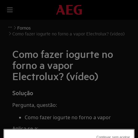
Fornos
Como fazer iogurte no forno a vapor Electrolux? (vídeo)
Como fazer iogurte no
forno a vapor
Electrolux? (vídeo)
Solução
Pergunta, questão:
Como fazer iogurte no forno a vapor
Aplica-se a:
Continuar sem aceitar