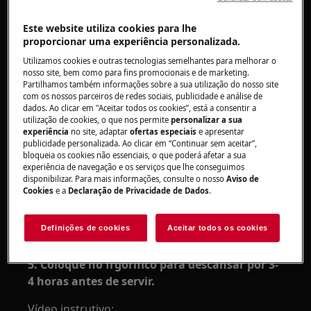
Forno SteamPro
Forno SteamBoost
Este website utiliza cookies para lhe
proporcionar uma experiência personalizada.
Resolução:
Utilizamos cookies e outras tecnologias semelhantes para melhorar o
nosso site, bem como para fins promocionais e de marketing.
1. Despeje 150 ml de leite em cada recipiente.
Partilhamos também informações sobre a sua utilização do nosso site
com os nossos parceiros de redes sociais, publicidade e análise de
2. Adicione 1 colher de sopa de iogurte
dados. Ao clicar em "Aceitar todos os cookies”, está a consentir a
natural em cada recipiente e mexa
utilização de cookies, o que nos permite
personalizar a sua
experiência
no site, adaptar
ofertas especiais
e apresentar
delicadamente.
publicidade personalizada. Ao clicar em “Continuar sem aceitar”,
bloqueia os cookies não essenciais, o que poderá afetar a sua
3. Selecione "Função de iogurte" no menu
experiência de navegação e os serviços que lhe conseguimos
disponibilizar. Para mais informações, consulte o nosso
Aviso de
Função especial de aquecimento.
Cookies
e a
Declaração de Privacidade de Dados
.
Nota
: A lâmpada nesta função está apagada.
Definições de cookies
Aceitar todos os cookies
4. Vapor de 6 a 10 horas.
5. Coloque no frgorifico para descansar por 3-
4 horas antes de servir.
Vídeo instrutivo: