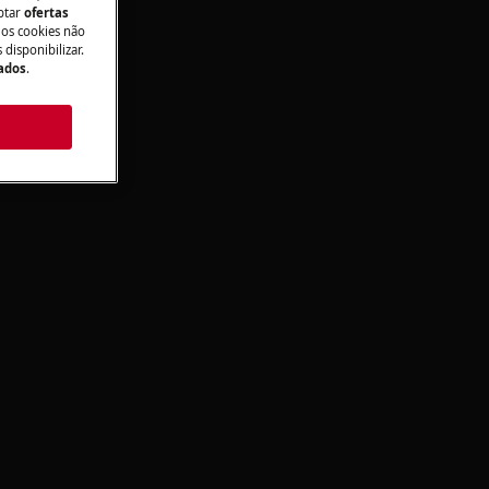
aptar
ofertas
 os cookies não
disponibilizar.
Dados
.