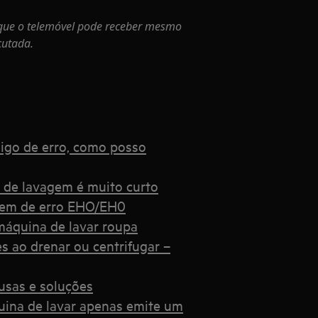
que o telemóvel pode receber mesmo
cutada.
igo de erro, como posso
o de lavagem é muito curto
gem de erro EHO/EH0
máquina de lavar roupa
s ao drenar ou centrifugar –
usas e soluções
quina de lavar apenas emite um