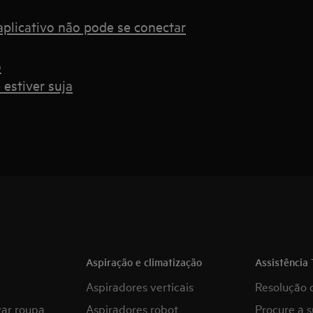
plicativo não pode se conectar
o
 estiver suja
Aspiração e climatização
Assistência 
Aspiradores verticais
Resolução 
var roupa
Aspiradores robot
Procure a s