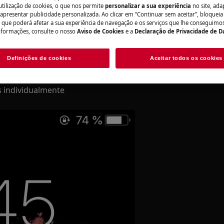
utilização de cookies, o que nos permite
personalizar a sua experiência
no site, ad
I
 apresentar publicidade personalizada. Ao clicar em “Continuar sem aceitar”, bloqueia
o que poderá afetar a sua experiência de navegação e os serviços que lhe conseguimos 
nformações, consulte o nosso
Aviso de Cookies
e a
Declaração de Privacidade de 
via Push Notification (PN) *
Definições de cookies
Aceitar todos os cookies
uais categorias de notificação
s individualmente