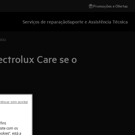
Promoções e Ofertas
Serviços de reparação
Suporte e Assistência Técnica
nou
ctrolux Care se o
tinuar sem aceitar
fins
site com os
okies”, está a