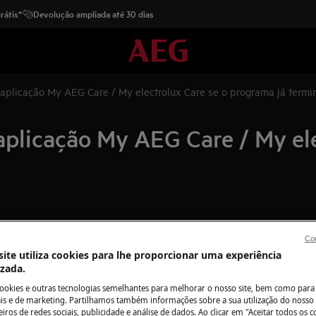
rátis*
Devolução ampliada até 30 dias
 aplicação My AEG Care / My electrolux Care se o programa já termi
aplicação My AEG Care / My ele
ação my Electrolux Care notificará
Con
ite utiliza cookies para lhe proporcionar uma experiência
izada.
ograma tiver terminado?
cookies e outras tecnologias semelhantes para melhorar o nosso site, bem como para 
s e de marketing. Partilhamos também informações sobre a sua utilização do nosso 
iros de redes sociais, publicidade e análise de dados. Ao clicar em "Aceitar todos os co