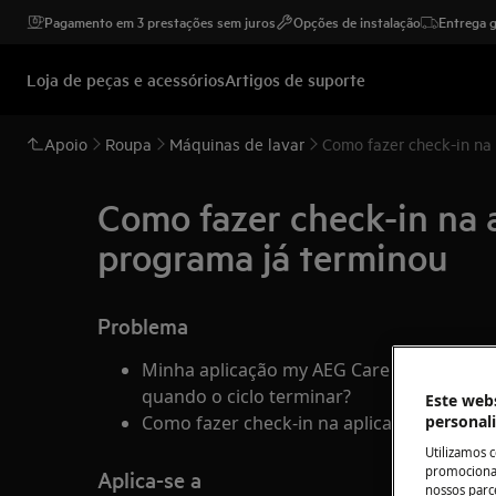
Pagamento em 3 prestações sem juros
Opções de instalação
Entrega g
Loja de peças e acessórios
Artigos de suporte
Apoio
Roupa
Máquinas de lavar
Como fazer check-in na
Como fazer check-in na 
programa já terminou
Problema
Minha aplicação my AEG Care / minha aplic
quando o ciclo terminar?
Este webs
personal
Como fazer check-in na aplicação se o pr
Utilizamos 
promocionai
Aplica-se a
nossos parce