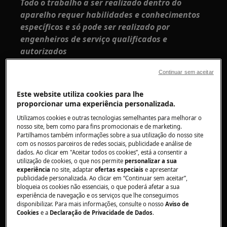
Todo o trabalho a ser realizado dentro do
aparelho requer habilidades e conhecimentos
específicos e só pode ser realizado por
engenheiros de serviço qualificados e
autorizados
Esta plataforma não está equipada com
Continuar sem aceitar
interruptor ON/OFF.
Este website utiliza cookies para lhe
Antes de acessar os componentes internos,
proporcionar uma experiência personalizada.
retire o plugue da tomada para desconectar a
Utilizamos cookies e outras tecnologias semelhantes para melhorar o
nosso site, bem como para fins promocionais e de marketing.
fonte de alimentação.
Partilhamos também informações sobre a sua utilização do nosso site
com os nossos parceiros de redes sociais, publicidade e análise de
Alguns dos componentes da parte mecânica
dados. Ao clicar em "Aceitar todos os cookies”, está a consentir a
podem causar ferimentos, por isso use
utilização de cookies, o que nos permite
personalizar a sua
experiência
no site, adaptar
ofertas especiais
e apresentar
proteção adequada e proceda com cuidado.
publicidade personalizada. Ao clicar em “Continuar sem aceitar”,
bloqueia os cookies não essenciais, o que poderá afetar a sua
Esvazie sempre toda a água do aparelho antes
experiência de navegação e os serviços que lhe conseguimos
de o deitar de lado.
disponibilizar. Para mais informações, consulte o nosso
Aviso de
Cookies
e a
Declaração de Privacidade de Dados
.
Se o aparelho tiver que ser colocado de lado