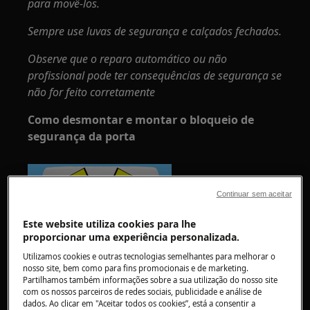
para movê-los.
Sempre use luvas de segurança e calçados fechados.
Observe que o reparo automático ou não
profissional pode ter consequências de segurança se
não for feito corretamente
Como desmontar e montar o bloqueio de
segurança da porta
Continuar sem aceitar
Este website utiliza cookies para lhe
proporcionar uma experiência personalizada.
Utilizamos cookies e outras tecnologias semelhantes para melhorar o
nosso site, bem como para fins promocionais e de marketing.
Partilhamos também informações sobre a sua utilização do nosso site
com os nossos parceiros de redes sociais, publicidade e análise de
dados. Ao clicar em "Aceitar todos os cookies”, está a consentir a