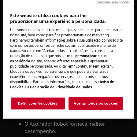
Com que frequência devo limpar o filtro do
Continuar sem aceitar
Aspirador Robot
Este website utiliza cookies para lhe
Por que preciso substituir o filtro com
proporcionar uma experiência personalizada.
tanta frequência?
Utilizamos cookies e outras tecnologias semelhantes para melhorar o
Aplica-se a:
nosso site, bem como para fins promocionais e de marketing.
Partilhamos também informações sobre a sua utilização do nosso site
com os nossos parceiros de redes sociais, publicidade e análise de
Aspirador Robot da série i9 pura
dados. Ao clicar em "Aceitar todos os cookies”, está a consentir a
Aspirador Robot da série RX9
utilização de cookies, o que nos permite
personalizar a sua
experiência
no site, adaptar
ofertas especiais
e apresentar
Responda:
publicidade personalizada. Ao clicar em “Continuar sem aceitar”,
bloqueia os cookies não essenciais, o que poderá afetar a sua
1. Para resultados de limpeza ideal,
experiência de navegação e os serviços que lhe conseguimos
disponibilizar. Para mais informações, consulte o nosso
Aviso de
recomendamos que limpe o filtro de pó
Cookies
e a
Declaração de Privacidade de Dados
.
do Aspirador Robot de 5 em 5 utilizações, e
substituí-lo a cada 6 meses.
Definições de cookies
Aceitar todos os cookies
Com um filtro limpo:
O Aspirador Robot fornece melhor
desempenho.