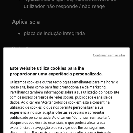
utilizador não responde / não reage
Aplica-se a
placa de indução integrada
Solução
Continuar sem aceitar
Se a placa não funcionar/exibir quaisquer símbolos
imediatamente após ser ligada à fonte de
Este website utiliza cookies para lhe
alimentação, isso pode indicar uma instalação
proporcionar uma experiência personalizada.
potencialmente incorreta.
Utilizamos cookies e outras tecnologias semelhantes para melhorar o
nosso site, bem como para fins promocionais e de marketing.
Verifique se a placa está devidamente ligada à
Partilhamos também informações sobre a sua utilização do nosso site
fonte de alimentação de acordo com as
com os nossos parceiros de redes sociais, publicidade e análise de
dados. Ao clicar em "Aceitar todos os cookies”, está a consentir a
instruções de instalação.
utilização de cookies, o que nos permite
personalizar a sua
experiência
no site, adaptar
ofertas especiais
e apresentar
Contacte o instalador do dispositivo.
publicidade personalizada. Ao clicar em “Continuar sem aceitar”,
bloqueia os cookies não essenciais, o que poderá afetar a sua
experiência de navegação e os serviços que lhe conseguimos
Se a sua placa deixou de funcionar algum tempo após
disponibilizar. Para mais informações, consulte o nosso
Aviso de